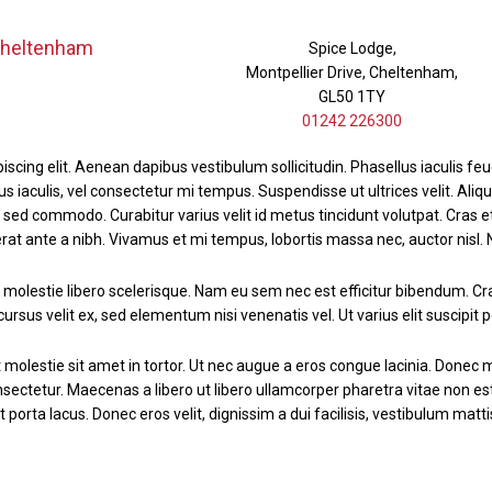
Cheltenham
Spice Lodge,
Montpellier Drive, Cheltenham,
GL50 1TY
01242 226300
cing elit. Aenean dapibus vestibulum sollicitudin. Phasellus iaculis feug
lus iaculis, vel consectetur mi tempus. Suspendisse ut ultrices velit. Al
lla sed commodo. Curabitur varius velit id metus tincidunt volutpat. Cr
 erat ante a nibh. Vivamus et mi tempus, lobortis massa nec, auctor nisl. 
n molestie libero scelerisque. Nam eu sem nec est efficitur bibendum. Cr
sus velit ex, sed elementum nisi venenatis vel. Ut varius elit suscipit po
molestie sit amet in tortor. Ut nec augue a eros congue lacinia. Donec 
onsectetur. Maecenas a libero ut libero ullamcorper pharetra vitae non e
 porta lacus. Donec eros velit, dignissim a dui facilisis, vestibulum matti