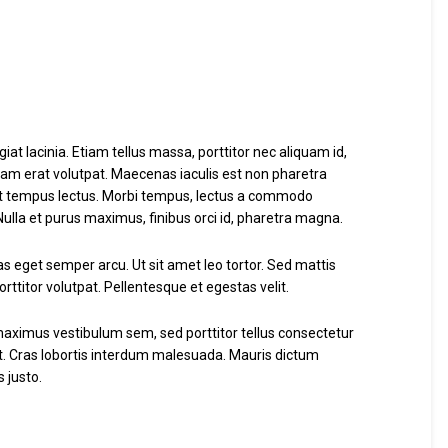
iat lacinia. Etiam tellus massa, porttitor nec aliquam id,
iquam erat volutpat. Maecenas iaculis est non pharetra
as et tempus lectus. Morbi tempus, lectus a commodo
Nulla et purus maximus, finibus orci id, pharetra magna.
as eget semper arcu. Ut sit amet leo tortor. Sed mattis
rttitor volutpat. Pellentesque et egestas velit.
maximus vestibulum sem, sed porttitor tellus consectetur
st. Cras lobortis interdum malesuada. Mauris dictum
s justo.