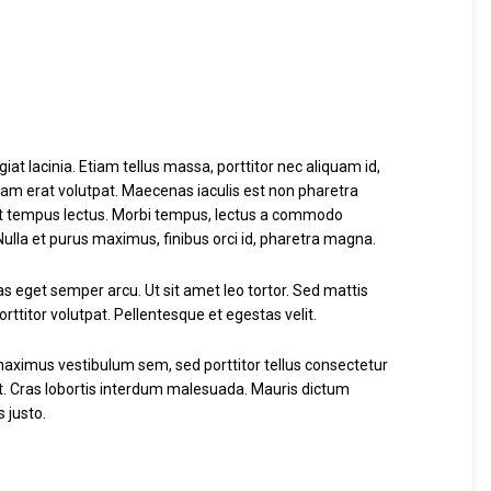
iat lacinia. Etiam tellus massa, porttitor nec aliquam id,
iquam erat volutpat. Maecenas iaculis est non pharetra
as et tempus lectus. Morbi tempus, lectus a commodo
Nulla et purus maximus, finibus orci id, pharetra magna.
as eget semper arcu. Ut sit amet leo tortor. Sed mattis
rttitor volutpat. Pellentesque et egestas velit.
maximus vestibulum sem, sed porttitor tellus consectetur
st. Cras lobortis interdum malesuada. Mauris dictum
s justo.