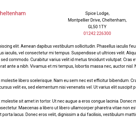
Cheltenham
Spice Lodge,
Montpellier Drive, Cheltenham,
GL50 1TY
01242 226300
cing elit. Aenean dapibus vestibulum sollicitudin. Phasellus iaculis feug
lus iaculis, vel consectetur mi tempus. Suspendisse ut ultrices velit. Al
lla sed commodo. Curabitur varius velit id metus tincidunt volutpat. Cr
 erat ante a nibh. Vivamus et mi tempus, lobortis massa nec, auctor nisl. 
n molestie libero scelerisque. Nam eu sem nec est efficitur bibendum. Cr
sus velit ex, sed elementum nisi venenatis vel. Ut varius elit suscipit po
molestie sit amet in tortor. Ut nec augue a eros congue lacinia. Donec 
onsectetur. Maecenas a libero ut libero ullamcorper pharetra vitae non e
 porta lacus. Donec eros velit, dignissim a dui facilisis, vestibulum matti